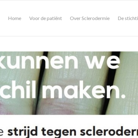
Home
Voor de patiënt
Over Sclerodermie
De sticht