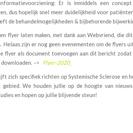
nformatievoorziening: Er is inmiddels een concept
n, dus hopelijk snel meer duidelijkheid voor patiënt
reft de behandelmogelijkheden & bijbehorende bijwerki
n flyer laten maken, met dank aan Webvriend, die dit
. Helaas zijn er nog geen evenementen om de flyers ui
e flyer als document toevoegen aan dit bericht zodat 
l downloaden. –>
Flyer-2020_
ijft zich specifiek richten op Systemische Sclerose en h
t gebied. We houden jullie op de hoogte van nieuws
udies en hopen op jullie blijvende steun!