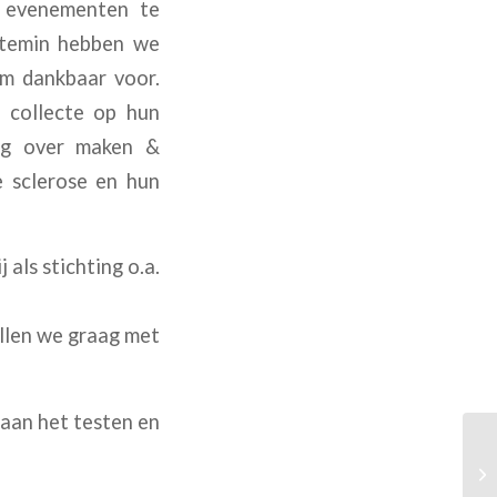
m evenementen te
ettemin hebben we
rm dankbaar voor.
n collecte op hun
ag over maken &
e sclerose en hun
als stichting o.a.
illen we graag met
 aan het testen en