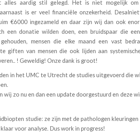
 alles aardig stil gelegd. Het is niet mogelijk o
aarnaast is er veel financiële onzekerheid. Desalni
ruim €6000 ingezameld en daar zijn wij dan ook eno
ch een donatie wilden doen, een bruidspaar die ee
 gehouden, mensen die elke maand een vast bedr
ote giften van mensen die ook lijden aan systemisch
veren.. ! Geweldig! Onze dank is groot!
n in het UMC te Utrecht de studies uitgevoerd die wij 
ben.
en wij zo nu en dan een update doorgestuurd en deze w
dbiopten studie: ze zijn met de pathologen kleuringen
 klaar voor analyse. Dus work in progress!