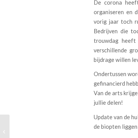
De corona heeft
organiseren en d
vorig jaar toch 
Bedrijven die to
trouwdag heeft
verschillende gr
bijdrage willen le
Ondertussen worde
gefinancierd heb
Van de arts krijg
jullie delen!
Update van de hui
de biopten liggen
Wetenschap zit niet stil!